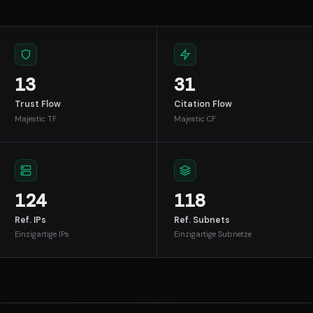
13
31
Trust Flow
Citation Flow
Majestic TF
Majestic CF
124
118
Ref. IPs
Ref. Subnets
Einzigartige IPs
Einzigartige Subnetze