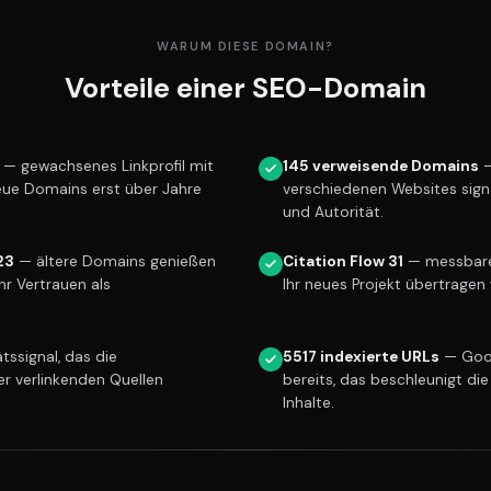
WARUM DIESE DOMAIN?
Vorteile einer SEO-Domain
— gewachsenes Linkprofil mit
145 verweisende Domains
—
eue Domains erst über Jahre
verschiedenen Websites sign
und Autorität.
23
— ältere Domains genießen
Citation Flow 31
— messbare 
r Vertrauen als
Ihr neues Projekt übertragen 
tssignal, das die
5517 indexierte URLs
— Goog
er verlinkenden Quellen
bereits, das beschleunigt die
Inhalte.