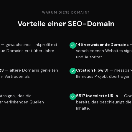
WARUM DIESE DOMAIN?
Vorteile einer SEO-Domain
— gewachsenes Linkprofil mit
145 verweisende Domains
—
eue Domains erst über Jahre
verschiedenen Websites sign
und Autorität.
23
— ältere Domains genießen
Citation Flow 31
— messbare 
r Vertrauen als
Ihr neues Projekt übertragen 
tssignal, das die
5517 indexierte URLs
— Goog
er verlinkenden Quellen
bereits, das beschleunigt die
Inhalte.