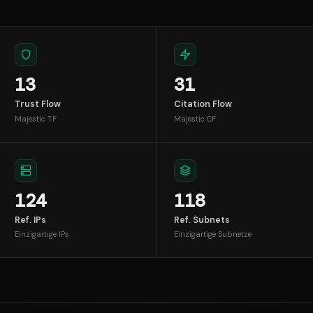
13
31
Trust Flow
Citation Flow
Majestic TF
Majestic CF
124
118
Ref. IPs
Ref. Subnets
Einzigartige IPs
Einzigartige Subnetze