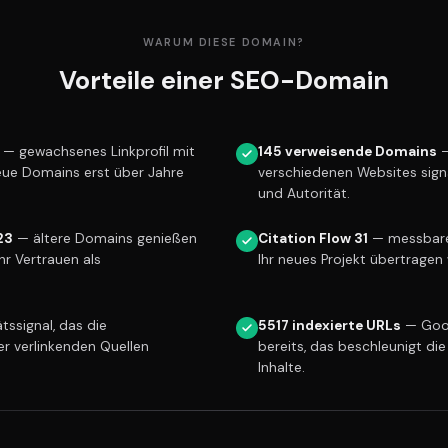
WARUM DIESE DOMAIN?
Vorteile einer SEO-Domain
— gewachsenes Linkprofil mit
145 verweisende Domains
—
eue Domains erst über Jahre
verschiedenen Websites sign
und Autorität.
23
— ältere Domains genießen
Citation Flow 31
— messbare 
r Vertrauen als
Ihr neues Projekt übertragen 
tssignal, das die
5517 indexierte URLs
— Goog
er verlinkenden Quellen
bereits, das beschleunigt die
Inhalte.