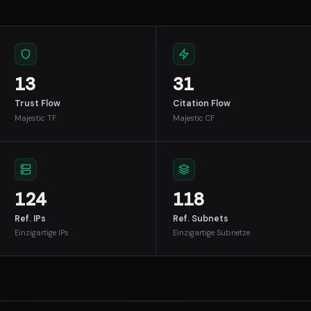
13
31
Trust Flow
Citation Flow
Majestic TF
Majestic CF
124
118
Ref. IPs
Ref. Subnets
Einzigartige IPs
Einzigartige Subnetze