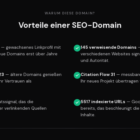
WARUM DIESE DOMAIN?
Vorteile einer SEO-Domain
— gewachsenes Linkprofil mit
145 verweisende Domains
—
eue Domains erst über Jahre
verschiedenen Websites sign
und Autorität.
23
— ältere Domains genießen
Citation Flow 31
— messbare 
r Vertrauen als
Ihr neues Projekt übertragen 
tssignal, das die
5517 indexierte URLs
— Goog
er verlinkenden Quellen
bereits, das beschleunigt die
Inhalte.