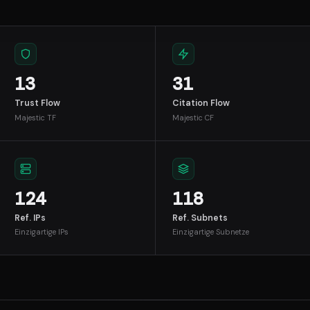
13
31
Trust Flow
Citation Flow
Majestic TF
Majestic CF
124
118
Ref. IPs
Ref. Subnets
Einzigartige IPs
Einzigartige Subnetze